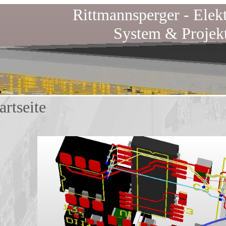
Rittmannsperger -
Elek
System & Projekt
tseite